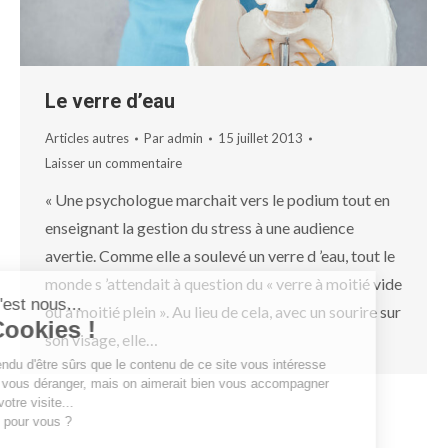
Le verre d’eau
Articles autres
Par
admin
15 juillet 2013
Laisser un commentaire
« Une psychologue marchait vers le podium tout en
enseignant la gestion du stress à une audience
avertie. Comme elle a soulevé un verre d ’eau, tout le
monde s ’attendait à question du « verre à moitié vide
Salut c'est nous...
ou à moitié plein ». Au lieu de cela, avec un sourire sur
les Cookies !
son visage, elle…
On a attendu d'être sûrs que le contenu de ce site vous intéresse
avant de vous déranger, mais on aimerait bien vous accompagner
pendant votre visite...
C'est OK pour vous ?