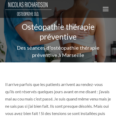
Ostéopathie thérapie
préventive
Des séances d'ostéopathie thérapie
préventive à Marseille
Il arrive parfois que les patients arrivent au rendez-vous
qu’ils ont réservés quelques jours avant en me disant : j’avais
mal au cou mais c’est passé. Je suis quand même venu mais je
ne sais pas si j’ai bien fait. Ils sont presque désolés. Mais oui
vous avez bien fait ! Si des tensions se sont installées puis