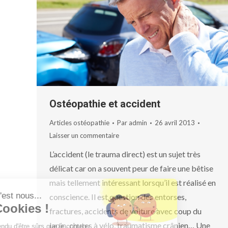
Ostéopathie et accident
Articles ostéopathie
Par
admin
26 avril 2013
Laisser un commentaire
L’accident (le trauma direct) est un sujet très
délicat car on a souvent peur de faire une bêtise
mais tellement intéressant lorsqu’il est réalisé en
Salut c'est nous...
conscience. Il est question des entorses,
les Cookies !
fractures, accidents de voiture avec coup du
lapin, chutes à vélo, traumatisme crânien… Une
On a attendu d'être sûrs que le contenu