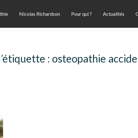
thie
Nicolas Richardson
Pour qui ?
Actualités
C
’étiquette :
osteopathie accide