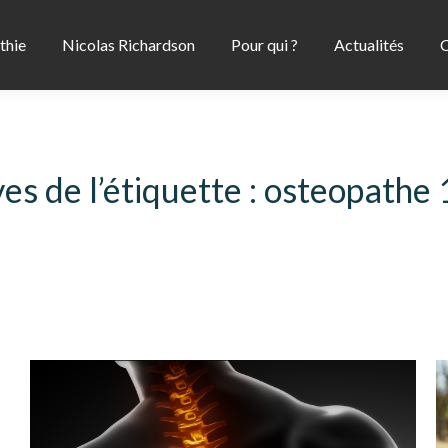
thie
Nicolas Richardson
Pour qui ?
Actualités
C
es de l’étiquette :
osteopathe